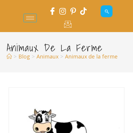
Animaux De La Ferme
>
Blog
>
Animaux
>
Animaux de la ferme