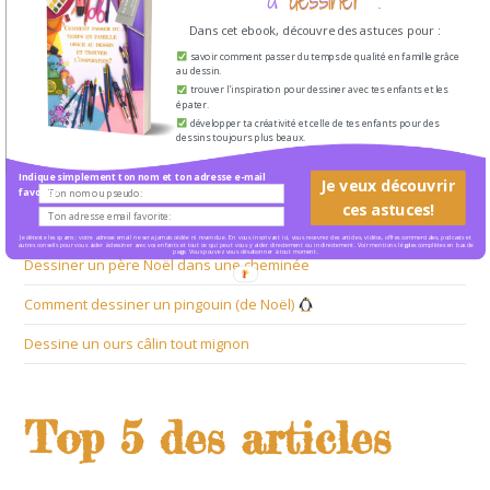
dessiner
Rechercher Un Dessin
Dans cet ebook, découvre des astuces pour :
savoir comment passer du temps de qualité en famille grâce
au dessin.
trouver l'inspiration pour dessiner avec tes enfants et les
épater.
développer ta créativité et celle de tes enfants pour des
Articles Récents
dessins toujours plus beaux.
Indique simplement ton nom et ton adresse e-mail
Je veux découvrir
Comment dessiner Stitch en 6 étapes + 1 ?
favorite:
ces astuces!
Dessiner un renne mignon (de Noël)
Je déteste les spams : votre adresse email ne sera jamais cédée ni revendue. En vous inscrivant ici, vous recevrez des articles, vidéos, offres commerciales, podcasts et
autres conseils pour vous aider à dessiner avec vos enfants et tout ce qui peut vous y aider directement ou indirectement. Voir mentions légales complètes en bas de
page. Vous pouvez vous désabonner à tout moment.
Dessiner un père Noël dans une cheminée
Comment dessiner un pingouin (de Noël)
Dessine un ours câlin tout mignon
Top 5 des articles