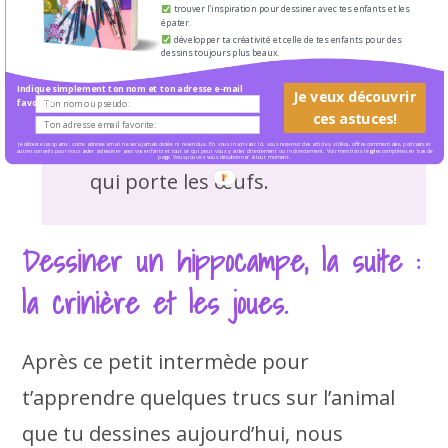
bouche qui lui permet
trouver l'inspiration pour dessiner avec tes enfants et les
épater.
d’aspirer sa nourriture
développer ta créativité et celle de tes enfants pour des
dessins toujours plus beaux.
comme avec une paille.
Indique simplement ton nom et ton adresse e-mail
Je veux découvrir
L’hippocampe est le seul
favorite:
ces astuces!
animal chez qui c’est le mâle
Je déteste les spams : votre adresse email ne sera jamais cédée ni revendue. En vous inscrivant ici, vous recevrez des articles, vidéos, offres commerciales, podcasts et
autres conseils pour vous aider à dessiner avec vos enfants et tout ce qui peut vous y aider directement ou indirectement. Voir mentions légales complètes en bas de
page. Vous pouvez vous désabonner à tout moment.
qui porte les œufs.
Dessiner un hippocampe, la suite :
la crinière et les joues.
Après ce petit intermède pour
t’apprendre quelques trucs sur l’animal
que tu dessines aujourd’hui, nous