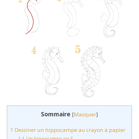
Sommaire
[
Masquer
]
1
Dessiner un hippocampe au crayon à papier
1.1
Un hippocampe en S