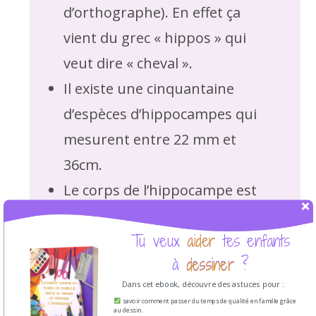
d’orthographe). En effet ça
vient du grec « hippos » qui
veut dire « cheval ».
Il existe une cinquantaine
d’espèces d’hippocampes qui
mesurent entre 22 mm et
36cm.
Le corps de l’hippocampe est
une sorte de cuirasse formée
aider
Tu veux aider tes enfants
par des anneaux osseux
à dessiner ?
dessiner
rigides.
Dans cet ebook, découvre des astuces pour :
L’hippocampe a une longue
savoir comment passer du temps de qualité en famille grâce
au dessin.