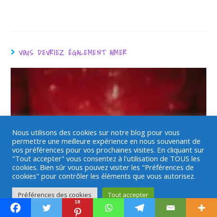
VOUS DEVRIEZ ÉGALEMENT AIMER
Nous utilisons des cookies sur notre blog pour vous
permettre une meilleure expérience en nous souvenant de
vos préférences pour vos prochaines visites. En cliquant sur
"Tout accepter" vous consentez à l'utilisation de TOUS les
cookies. Bien sûr vous pouvez visiter les "Préférences de
cookies" pour contrôler les éléments que vous autorisez.
Préférences des cookies
Tout accepter
18