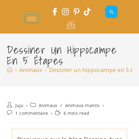
Dessiner Un Hippocampe
En 5 Étapes
>
Animaux
>
Dessiner un hippocampe en 5 ét
Juju
Animaux
/
Animaux marins
1 commentaire
6 mins read